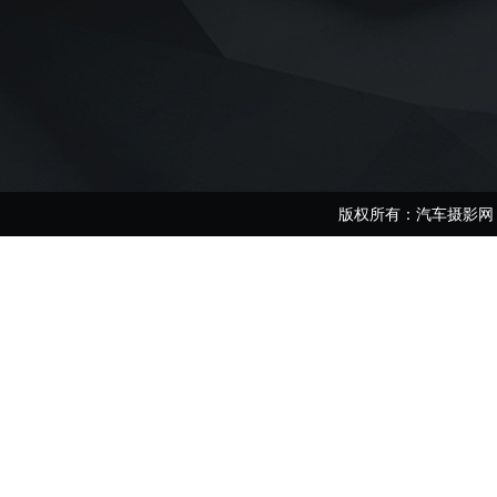
版权所有：汽车摄影