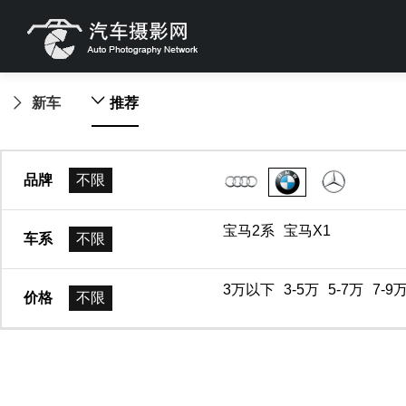
新车
推荐
品牌
不限
宝马2系
宝马X1
车系
不限
3万以下
3-5万
5-7万
7-9
价格
不限