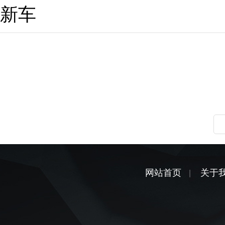
新车
网站首页
关于
|