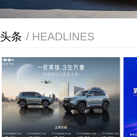
头条
/ HEADLINES