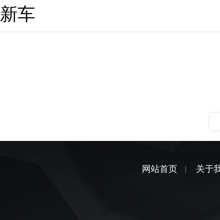
新车
网站首页
关于
|