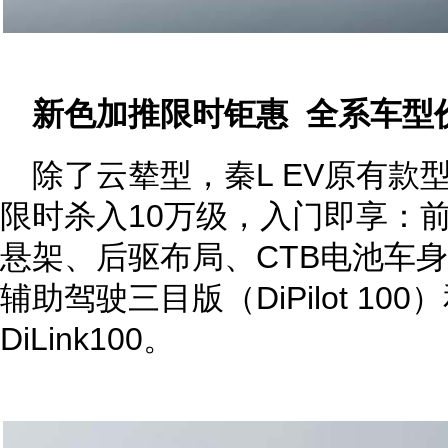
新色加推限时钜惠 全系车型
除了云辇型，秦L EV原有款
限时杀入10万级，入门即享：
悬架、后驱布局、CTB电池车身
辅助驾驶三目版（DiPilot 1
DiLink100。